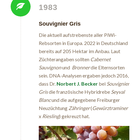
1983
Souvignier Gris
Die aktuell aufstrebenste aller PiWi-
Rebsorten in Europa. 2022 in Deutschland
bereits auf 205 Hektar im Anbau. Laut
Züchterangaben sollten
Cabernet
Sauvignon
und
Bronner
die Elternsorten
sein. DNA-Analysen ergaben jedoch 2016,
dass Dr.
Norbert J. Becker
bei
Souvignier
Gris
die französische Hybridrebe
Seyval
Blanc
und die aufgegebene Freiburger
Neuzüchtung
Zähringer
(
Gewürztraminer
x
Riesling
) gekreuzt hat.