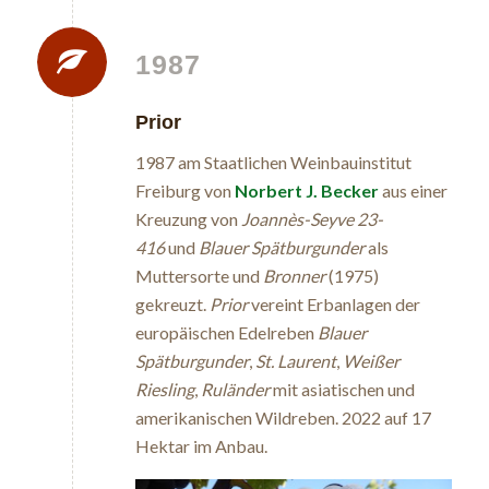
1987
Prior
1987 am Staatlichen Weinbauinstitut
Freiburg von
Norbert J. Becker
aus einer
Kreuzung von
Joannès-Seyve 23-
416
und
Blauer Spätburgunder
als
Muttersorte und
Bronner
(1975)
gekreuzt.
Prior
vereint Erbanlagen der
europäischen Edelreben
Blauer
Spätburgunder
,
St. Laurent
,
Weißer
Riesling
,
Ruländer
mit asiatischen und
amerikanischen Wildreben. 2022 auf 17
Hektar im Anbau.