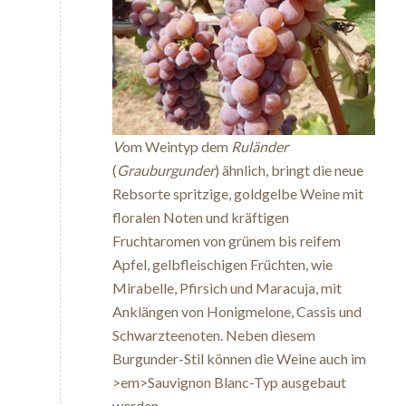
V
om Weintyp dem
Ruländer
(
Grauburgunder
) ähnlich, bringt die neue
Rebsorte spritzige, goldgelbe Weine mit
floralen Noten und kräftigen
Fruchtaromen von grünem bis reifem
Apfel, gelbfleischigen Früchten, wie
Mirabelle, Pfirsich und Maracuja, mit
Anklängen von Honigmelone, Cassis und
Schwarzteenoten. Neben diesem
Burgunder-Stil können die Weine auch im
>em>Sauvignon Blanc-Typ ausgebaut
werden.