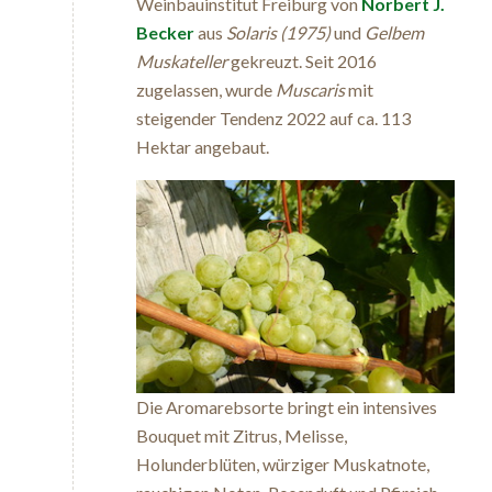
Weinbauinstitut Freiburg von
Norbert J.
Becker
aus
Solaris (1975)
und
Gelbem
Muskateller
gekreuzt. Seit 2016
zugelassen, wurde
Muscaris
mit
steigender Tendenz 2022 auf ca. 113
Hektar angebaut.
Die Aromarebsorte bringt ein intensives
Bouquet mit Zitrus, Melisse,
Holunderblüten, würziger Muskatnote,