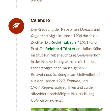
Calandro
Die Kreuzung der Rebsorten
Domina
und
Regent
erfolgte im Jahre 1984 durch die
Züchter Dr.
Rudolf Eibach
(*1951) und
Prof. Dr.
Reinhard Töpfer
am Julius Kühn
Institut für Rebenzüchtung Geilweilerhof.
In der Neuzüchtung wurden die beiden
sehr erfolgreichen, hauseigenen
Rotweinneuzüchtungen am Geilweilerhof
aus den Jahren 1927,
Domina
, und
1967,
Regent
, aufgegriffen und zu der
pilzwiderstandsfähigen Neuzüchtung
Calandro
gekreuzt.