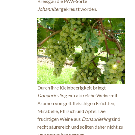
Breisgau die PiWi-Sorte
Johanniter
gekreuzt worden.
Durch ihre Kleinbeerigkeit bringt
Donauriesling
extraktreiche Weine mit
Aromen von gelbfleischigen Früchten,
Mirabelle, Pfirsich und Apfel. Die
fruchtigen Weine aus
Donauriesling
sind
recht säurereich und sollten daher nicht zu
jung getrunken werden.