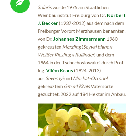
Solaris
wurde 1975 am Staatlichen
Weinbauinstitut Freiburg von Dr.
Norbert
J. Becker
(1937-2012) aus dem nach dem
Freiburger Vorort Merzhausen benannten,
von Dr.
Johannes Zimmermann
1960
gekreuzten
Merzling
(
Seyval blanc x
Weißer Riesling x Ruländer
) und dem
1964 in der Tschechoslowakei durch Prof.
Ing.
Vilém Kraus
(1924-2013)
aus
Severnyi
und
Muskat-Ottonel
gekreuztem
Gm 6493 als
Vatersorte
gezüchtet. 2022 auf 184 Hektar im Anbau.