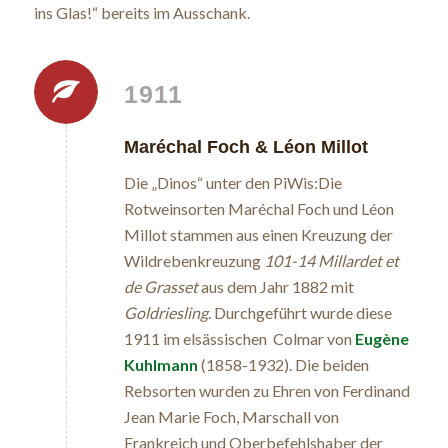
ins Glas!“ bereits im Ausschank.
1911
Maréchal Foch & Léon Millot
Die „Dinos“ unter den PiWis:Die
Rotweinsorten
Maréchal Foch
und
Léon
Millot
stammen aus einen Kreuzung der
Wildrebenkreuzung
101-14 Millardet et
de Grasset
aus dem Jahr 1882 mit
Goldriesling
. Durchgeführt wurde diese
1911 im elsässischen Colmar von
Eugène
Kuhlmann
(1858-1932). Die beiden
Rebsorten wurden zu Ehren von Ferdinand
Jean Marie Foch, Marschall von
Frankreich und Oberbefehlshaber der